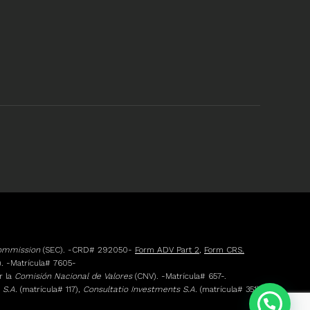
Commission
(SEC). -CRD# 292050-
Form ADV Part 2
,
Form CRS.
. -Matrícula# 7605-
r la
Comisión Nacional de Valores
(CNV). -Matrícula# 657-.
 S.A.
(matrícula# 117),
Consultatio Investments S.A.
(matrícula# 351)