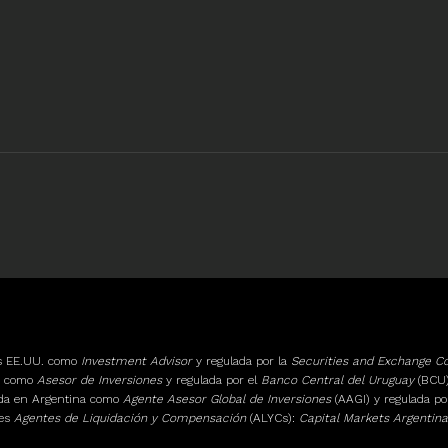
os EE.UU. como
Investment Advisor
y regulada por la
Securities and Exchange 
ay como
Asesor de Inversiones
y regulada por el
Banco Central del Uruguay
(BCU)
ada en Argentina como
Agente Asesor Global de Inversiones
(AAGI) y regulada po
tes
Agentes de Liquidación y Compensación
(ALYCs):
Capital Markets Argentina