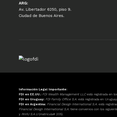
ARG:
Av. Libertador 6250, piso 9.
Ciudad de Buenos Aires.
Información Legal Importante:
FDI en EE.UU.:
FDI Wealth Management LLC
está registrada en l
FDI en Uruguay:
FDI Family Office S.A.
está registrada en Urugu
FDI en Argentina:
Financial Design International S.A.
está registr
Financial Design International S.A.
tiene convenios con los siguien
y
INVIU S.A.U
(matrícula# 205).