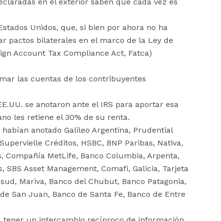
claradas en el exterior saben que cada vez es
Estados Unidos, que, si bien por ahora no ha
 pactos bilaterales en el marco de la Ley de
eign Account Tax Compliance Act, Fatca)
mar las cuentas de los contribuyentes
E.UU. se anotaron ante el IRS para aportar esa
ano les retiene el 30% de su renta.
e habían anotado Galileo Argentina, Prudential
upervielle Créditos, HSBC, BNP Paribas, Nativa,
es, Compañía MetLife, Banco Columbia, Arpenta,
, SBS Asset Management, Comafi, Galicia, Tarjeta
osud, Mariva, Banco del Chubut, Banco Patagonia,
o de San Juan, Banco de Santa Fe, Banco de Entre
 tener un intercambio recíproco de información,