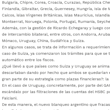
Bulgaria, Chipre, Corea, Croacia, Curazao, República Che
Finlandia, Gibraltar, Grecia, Guernesey, Hungría, Isla de 
Caicos, islas Vírgenes Británicas, islas Mauricius, Islandia
Montserrat, Noruega, Polonia, Portugal, Rumania, Seychel
Además, con la gestión de Ricardo Echegaray y luego con
de intercambio bilateral, entre otros, con Andorra, Aru
Mónaco, Uruguay, China, Sudáfrica y Suiza.
En algunos casos, se trata de información a requerimien
caso de Suiza, ya comenzaron los trámites para que se
automático entre los fiscos.
¿Qué llevó a que países como Suiza y Uruguay se animara
descartaban dando por hecho que ambos se quedarían e
gran parte de su estrategia como plazas financieras?: la 
En el caso de Uruguay, concretamente, por parte del GAFI
escándalo por las filtraciones de las cuentas del HSBC
Falciani.
De esta manera, el nuevo blanqueo argentino que fracasó