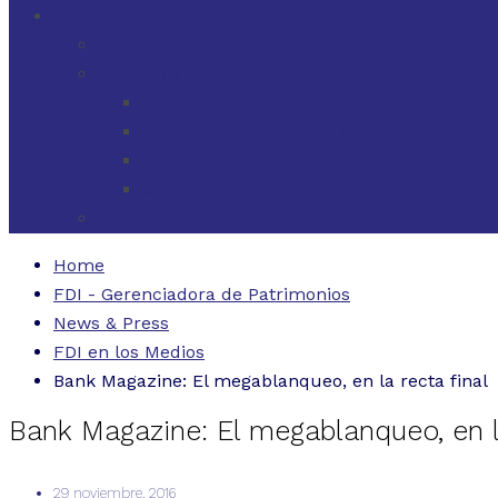
CONTACTO
ESTADOS UNIDOS
URUGUAY
CÓDIGO BUENAS PRÁCTICAS
FORMULARIO DE RECLAMOS
INSTRUCTIVO DE RECLAMOS
CONTACTO ATENCIÓN RECLAMOS
ARGENTINA
Home
FDI - Gerenciadora de Patrimonios
News & Press
FDI en los Medios
Bank Magazine: El megablanqueo, en la recta final
Bank Magazine: El megablanqueo, en la
29 noviembre, 2016