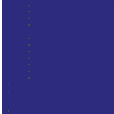
GERENCIAMIENTO DE ACTIVOS FINANCI
MULTI-FAMILY OFFICE
SOCIEDADES, TRUSTS / FIDEICOMISOS 
GERENCIAMIENTO DE ACTIVOS INMOBILI
SOLUCIONES
PROTECTOR FINANCIERO
PROTECTOR FIDUCIARIO
DIRECTOR DE SOCIEDADES PATRIMONIAL
SOLUCIONES FIDUCIARIAS
ARGENTINOS Y URUGUAYOS EXPATRIAD
OPERACIONES CAMBIARIAS
FINANZAS PARA EMPRESAS
FILOSOFÍA
FDI EN LOS MEDIOS
FDI EN LOS MEDIOS
NEWSLETTERS
FDI