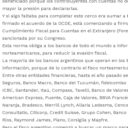
beneficiado porque los contribuyentes con cuentas no de
mayor la presión para declararlas.
Y si algo faltaba para completar este cerco era sumar a 
firmado el acuerdo de la OCDE, está comenzando a firmar
Cumplimiento Fiscal para Cuentas en el Extranjero (For
sancionada por su Congreso.
Esta norma obliga a los bancos de todo el mundo a infor
norteamericanos, para reducir la evasión fiscal.
La mayoría de los bancos argentinos que operan en los E
información, porque de lo contrario el fisco norteameric
Entre otras entidades financieras, hasta el año pasado s
Seguros, Banco Macro, Banco del Tucumán, fideicomiso S
ICBC, Santander, Itaú, Compass, Tavelli, Banco de Valor
American Express, Puente, Caja de Valores, BBVA Francés
Naranja, Bradesco, Merrill Lynch, Allaria Ledesma, Cenc
Consultatio, Citicorp, Credit Suisse, Grupo Cohen, Banc
Ríos, Raymond James, Piano, Corsiglia y Mapfre.
Pero el fisco argentino comenzó a buscar un marco para