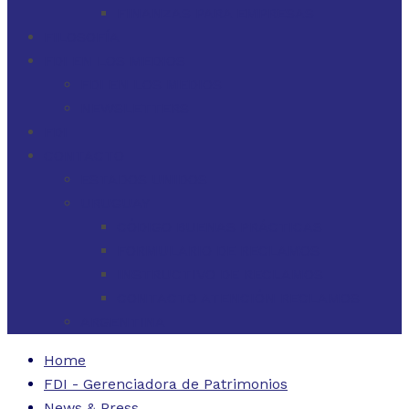
FINANZAS PARA EMPRESAS
FILOSOFÍA
FDI EN LOS MEDIOS
FDI EN LOS MEDIOS
NEWSLETTERS
FDI
CONTACTO
ESTADOS UNIDOS
URUGUAY
CÓDIGO BUENAS PRÁCTICAS
FORMULARIO DE RECLAMOS
INSTRUCTIVO DE RECLAMOS
CONTACTO ATENCIÓN RECLAMOS
ARGENTINA
Home
FDI - Gerenciadora de Patrimonios
News & Press