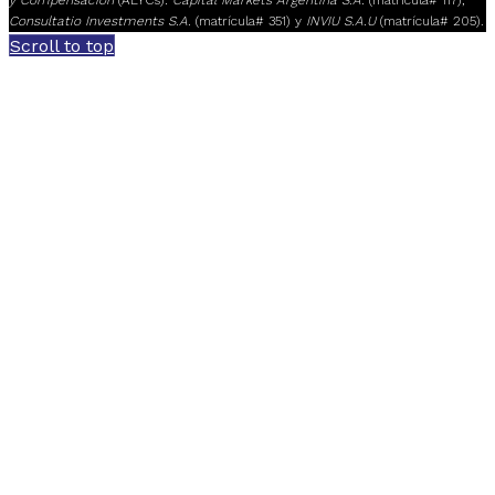
Consultatio Investments S.A.
(matrícula# 351) y
INVIU S.A.U
(matrícula# 205).
Scroll to top