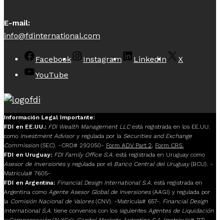
E-mail:
info@fdinternational.com
Facebook
Instagram
LinkedIn
X
YouTube
Información Legal Importante:
FDI en EE.UU.:
FDI Wealth Management LLC
está registrada en los EE.UU.
como
Investment Advisor
y regulada por la
Securities and Exchange
Commission
(SEC). -CRD# 292050-
Form ADV Part 2
,
Form CRS.
FDI en Uruguay:
FDI Family Office S.A.
está registrada en Uruguay como
Asesor de Inversiones
y regulada por el
Banco Central del Uruguay
(BCU). -
Matrícula# 7605-
FDI en Argentina:
Financial Design International S.A.
está registrada en
Argentina como
Agente Asesor Global de Inversiones
(AAGI) y regulada por
la
Comisión Nacional de Valores
(CNV). -Matrícula# 657-.
Financial Design
International S.A.
tiene convenios con los siguientes
Agentes de Liquidación
y Compensación
(ALYCs):
Capital Markets Argentina S.A.
(matrícula# 117),