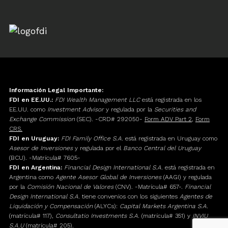
Información Legal Importante:
FDI en EE.UU.:
FDI Wealth Management LLC
está registrada en los
EE.UU. como
Investment Advisor
y regulada por la
Securities and
Exchange Commission
(SEC). -CRD# 292050-
Form ADV Part 2
,
Form
CRS.
FDI en Uruguay:
FDI Family Office S.A.
está registrada en Uruguay como
Asesor de Inversiones
y regulada por el
Banco Central del Uruguay
(BCU). -Matrícula# 7605-
FDI en Argentina:
Financial Design International S.A.
está registrada en
Argentina como
Agente Asesor Global de Inversiones
(AAGI) y regulada
por la
Comisión Nacional de Valores
(CNV). -Matrícula# 657-.
Financial
Design International S.A.
tiene convenios con los siguientes
Agentes de
Liquidación y Compensación
(ALYCs):
Capital Markets Argentina S.A.
(matrícula# 117),
Consultatio Investments S.A.
(matrícula# 351) y
INVIU
S.A.U
(matrícula# 205).