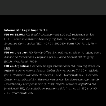
Información Legal Importante:
FDI en EE.UU.:
FDI Wealth Management LLC
está registrada en los
EE.UU. como
Investment Advisor
y regulada por la
Securities and
Exchange Commission
(SEC). -CRD# 292050-
Form ADV Part 2
,
Form
CRS.
FDI en Uruguay:
FDI Family Office S.A.
está registrada en Uruguay como
Asesor de Inversiones
y regulada por el
Banco Central del Uruguay
(BCU). -Matrícula# 7605-
FDI en Argentina:
Financial Design International S.A.
está registrada en
Argentina como
Agente Asesor Global de Inversiones
(AAGI) y regulada
por la
Comisión Nacional de Valores
(CNV). -Matrícula# 657-.
Financial
Design International S.A.
tiene convenios con los siguientes
Agentes de
Liquidación y Compensación
(ALYCs):
Capital Markets Argentina S.A.
(matrícula# 117),
Consultatio Investments S.A.
(matrícula# 351) y
INVIU
S.A.U
(matrícula# 205).