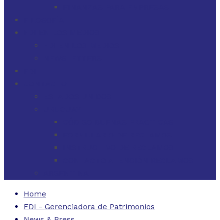
FINANZAS PARA EMPRESAS
FILOSOFÍA
FDI EN LOS MEDIOS
FDI EN LOS MEDIOS
NEWSLETTERS
FDI
CONTACTO
ESTADOS UNIDOS
URUGUAY
CÓDIGO BUENAS PRÁCTICAS
FORMULARIO DE RECLAMOS
INSTRUCTIVO DE RECLAMOS
CONTACTO ATENCIÓN RECLAMOS
ARGENTINA
Home
FDI - Gerenciadora de Patrimonios
News & Press