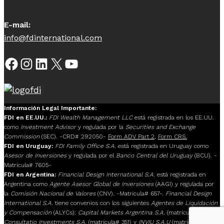
E-mail:
info@fdinternational.com
Facebook
Instagram
LinkedIn
X
YouTube
Información Legal Importante:
FDI en EE.UU.:
FDI Wealth Management LLC
está registrada en los EE.UU.
como
Investment Advisor
y regulada por la
Securities and Exchange
Commission
(SEC). -CRD# 292050-
Form ADV Part 2
,
Form CRS.
FDI en Uruguay:
FDI Family Office S.A.
está registrada en Uruguay como
Asesor de Inversiones
y regulada por el
Banco Central del Uruguay
(BCU). -
Matrícula# 7605-
FDI en Argentina:
Financial Design International S.A.
está registrada en
Argentina como
Agente Asesor Global de Inversiones
(AAGI) y regulada por
la
Comisión Nacional de Valores
(CNV). -Matrícula# 657-.
Financial Design
International S.A.
tiene convenios con los siguientes
Agentes de Liquidación
y Compensación
(ALYCs):
Capital Markets Argentina S.A.
(matrícula# 117),
Consultatio Investments S.A.
(matrícula# 351) y
INVIU S.A.U
(matrícula# 205).