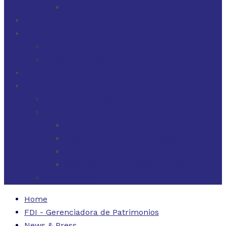
FINANZAS PARA EMPRESAS
FILOSOFÍA
FDI EN LOS MEDIOS
FDI EN LOS MEDIOS
NEWSLETTERS
FDI
CONTACTO
ESTADOS UNIDOS
URUGUAY
CÓDIGO BUENAS PRÁCTICAS
FORMULARIO DE RECLAMOS
INSTRUCTIVO DE RECLAMOS
CONTACTO ATENCIÓN RECLAMOS
ARGENTINA
Home
FDI - Gerenciadora de Patrimonios
News & Press