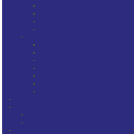
GERENCIAMIENTO DE ACTIVOS FINANCI
MULTI-FAMILY OFFICE
SOCIEDADES, TRUSTS / FIDEICOMISOS 
GERENCIAMIENTO DE ACTIVOS INMOBILI
SOLUCIONES
PROTECTOR FINANCIERO
PROTECTOR FIDUCIARIO
DIRECTOR DE SOCIEDADES PATRIMONIAL
SOLUCIONES FIDUCIARIAS
ARGENTINOS Y URUGUAYOS EXPATRIAD
OPERACIONES CAMBIARIAS
FINANZAS PARA EMPRESAS
FILOSOFÍA
FDI EN LOS MEDIOS
FDI EN LOS MEDIOS
NEWSLETTERS
FDI