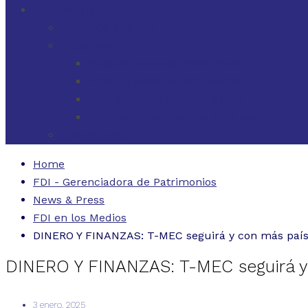
CONTACTO
ESTADOS UNIDOS
URUGUAY
CÓDIGO BUENAS PRÁCTICAS
FORMULARIO DE RECLAMOS
INSTRUCTIVO DE RECLAMOS
CONTACTO ATENCIÓN RECLAMOS
ARGENTINA
Home
FDI - Gerenciadora de Patrimonios
News & Press
FDI en los Medios
DINERO Y FINANZAS: T-MEC seguirá y con más paíse
DINERO Y FINANZAS: T-MEC seguirá y 
3 enero, 2025