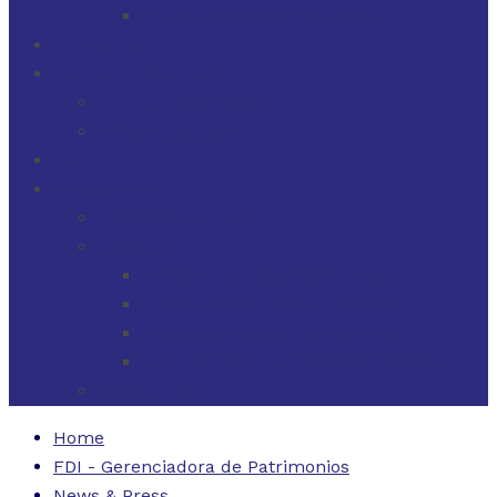
FINANZAS PARA EMPRESAS
FILOSOFÍA
FDI EN LOS MEDIOS
FDI EN LOS MEDIOS
NEWSLETTERS
FDI
CONTACTO
ESTADOS UNIDOS
URUGUAY
CÓDIGO BUENAS PRÁCTICAS
FORMULARIO DE RECLAMOS
INSTRUCTIVO DE RECLAMOS
CONTACTO ATENCIÓN RECLAMOS
ARGENTINA
Home
FDI - Gerenciadora de Patrimonios
News & Press