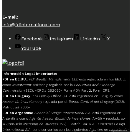
E-mail:
info@fdinternational.com
Facebook
Instagram
LinkedIn
X
YouTube
Información Legal Importante:
FDI en EE.UU.:
FDI Wealth Management LLC
está registrada en los EE.UU.
como
Investment Advisor
y regulada por la
Securities and Exchange
Commission
(SEC). -CRD# 292050-
Form ADV Part 2
,
Form CRS.
FDI en Uruguay:
FDI Family Office S.A.
está registrada en Uruguay como
Asesor de Inversiones
y regulada por el
Banco Central del Uruguay
(BCU). -
Matrícula# 7605-
FDI en Argentina:
Financial Design International S.A.
está registrada en
Argentina como
Agente Asesor Global de Inversiones
(AAGI) y regulada por
la
Comisión Nacional de Valores
(CNV). -Matrícula# 657-.
Financial Design
International S.A.
tiene convenios con los siguientes
Agentes de Liquidación