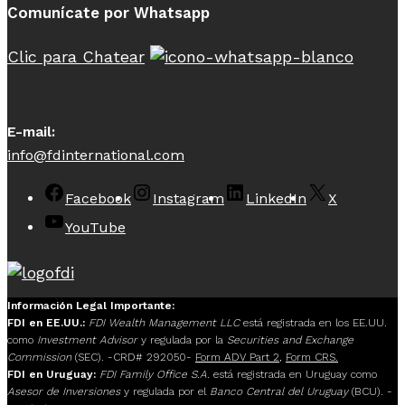
Comunícate por Whatsapp
Clic para Chatear
E-mail:
info@fdinternational.com
Facebook
Instagram
LinkedIn
X
YouTube
Información Legal Importante:
FDI en EE.UU.:
FDI Wealth Management LLC
está registrada en los EE.UU.
como
Investment Advisor
y regulada por la
Securities and Exchange
Commission
(SEC). -CRD# 292050-
Form ADV Part 2
,
Form CRS.
FDI en Uruguay:
FDI Family Office S.A.
está registrada en Uruguay como
Asesor de Inversiones
y regulada por el
Banco Central del Uruguay
(BCU). -