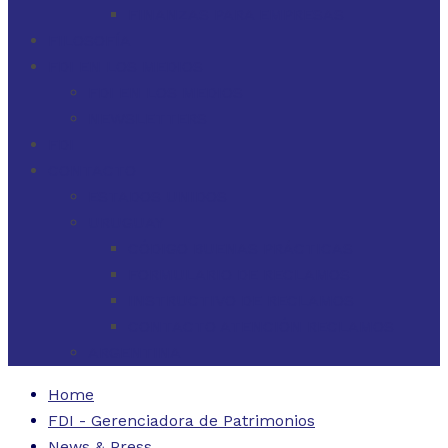
FINANZAS PARA EMPRESAS
FILOSOFÍA
FDI EN LOS MEDIOS
FDI EN LOS MEDIOS
NEWSLETTERS
FDI
CONTACTO
ESTADOS UNIDOS
URUGUAY
CÓDIGO BUENAS PRÁCTICAS
FORMULARIO DE RECLAMOS
INSTRUCTIVO DE RECLAMOS
CONTACTO ATENCIÓN RECLAMOS
ARGENTINA
Home
FDI - Gerenciadora de Patrimonios
News & Press