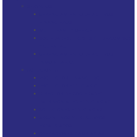
SERVICIOS
GERENCIAMIENTO DE ACTIVOS
FINANCIEROS
MULTI-FAMILY OFFICE
SOCIEDADES, TRUSTS / FIDEICOMISOS
Y CUENTAS
GERENCIAMIENTO DE ACTIVOS
INMOBILIARIOS
SOLUCIONES
PROTECTOR FINANCIERO
PROTECTOR FIDUCIARIO
DIRECTOR DE SOCIEDADES
PATRIMONIALES FIDUCIARIAS
SOLUCIONES FIDUCIARIAS
ARGENTINOS Y URUGUAYOS
EXPATRIADOS
OPERACIONES CAMBIARIAS