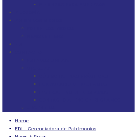
FINANZAS PARA EMPRESAS
FILOSOFÍA
FDI EN LOS MEDIOS
FDI EN LOS MEDIOS
NEWSLETTERS
FDI
CONTACTO
ESTADOS UNIDOS
URUGUAY
CÓDIGO BUENAS PRÁCTICAS
FORMULARIO DE RECLAMOS
INSTRUCTIVO DE RECLAMOS
CONTACTO ATENCIÓN RECLAMOS
ARGENTINA
Home
FDI - Gerenciadora de Patrimonios
News & Press