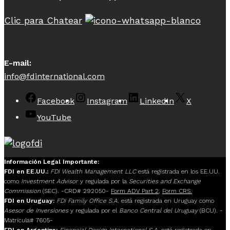
Clic para Chatear
E-mail:
info@fdinternational.com
Facebook
Instagram
LinkedIn
X
YouTube
Información Legal Importante:
FDI en EE.UU.:
FDI Wealth Management LLC
está registrada en los EE.UU.
como
Investment Advisor
y regulada por la
Securities and Exchange
Commission
(SEC). -CRD# 292050-
Form ADV Part 2
,
Form CRS.
FDI en Uruguay:
FDI Family Office S.A.
está registrada en Uruguay como
Asesor de Inversiones
y regulada por el
Banco Central del Uruguay
(BCU). -
Matrícula# 7605-