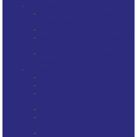
SERVICIOS
GERENCIAMIENTO DE ACTIVOS
FINANCIEROS
MULTI-FAMILY OFFICE
SOCIEDADES, TRUSTS / FIDEICOMISOS
Y CUENTAS
GERENCIAMIENTO DE ACTIVOS
INMOBILIARIOS
SOLUCIONES
PROTECTOR FINANCIERO
PROTECTOR FIDUCIARIO
DIRECTOR DE SOCIEDADES
PATRIMONIALES FIDUCIARIAS
SOLUCIONES FIDUCIARIAS
ARGENTINOS Y URUGUAYOS
EXPATRIADOS
OPERACIONES CAMBIARIAS