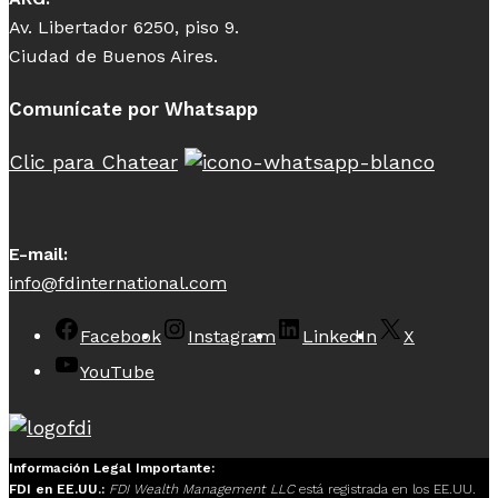
Av. Libertador 6250, piso 9.
Ciudad de Buenos Aires.
Comunícate por Whatsapp
Clic para Chatear
E-mail:
info@fdinternational.com
Facebook
Instagram
LinkedIn
X
YouTube
Información Legal Importante:
FDI en EE.UU.:
FDI Wealth Management LLC
está registrada en los EE.UU.