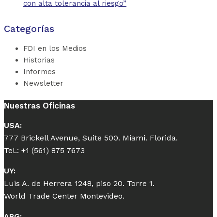
con alta tolerancia al riesgo”
Categorías
FDI en los Medios
Historias
Informes
Newsletter
Nuestras Oficinas
USA:
777 Brickell Avenue, Suite 500. Miami. Florida.
Tel.: +1 (561) 875 7673
UY:
Luis A. de Herrera 1248, piso 20. Torre 1.
World Trade Center Montevideo.
ARG: