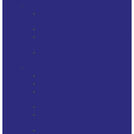
SERVICIOS
GERENCIAMIENTO DE ACTIVOS
FINANCIEROS
MULTI-FAMILY OFFICE
SOCIEDADES, TRUSTS / FIDEICOMISOS
Y CUENTAS
GERENCIAMIENTO DE ACTIVOS
INMOBILIARIOS
SOLUCIONES
PROTECTOR FINANCIERO
PROTECTOR FIDUCIARIO
DIRECTOR DE SOCIEDADES
PATRIMONIALES FIDUCIARIAS
SOLUCIONES FIDUCIARIAS
ARGENTINOS Y URUGUAYOS
EXPATRIADOS
OPERACIONES CAMBIARIAS