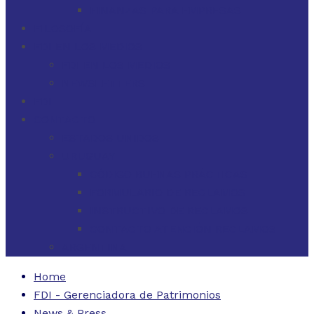
FINANZAS PARA EMPRESAS
FILOSOFÍA
FDI EN LOS MEDIOS
FDI EN LOS MEDIOS
NEWSLETTERS
FDI
CONTACTO
ESTADOS UNIDOS
URUGUAY
CÓDIGO BUENAS PRÁCTICAS
FORMULARIO DE RECLAMOS
INSTRUCTIVO DE RECLAMOS
CONTACTO ATENCIÓN RECLAMOS
ARGENTINA
Home
FDI - Gerenciadora de Patrimonios
News & Press