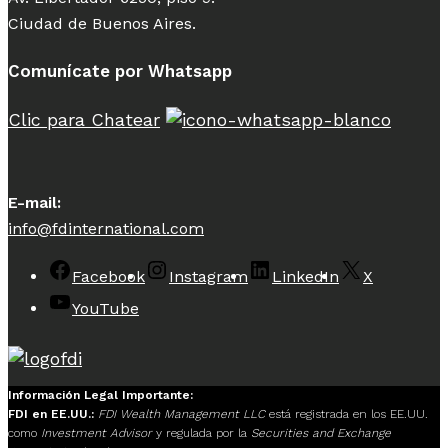
Ciudad de Buenos Aires.
Comunícate por Whatsapp
Clic para Chatear
E-mail:
info@fdinternational.com
Facebook
Instagram
LinkedIn
X
YouTube
Información Legal Importante:
FDI en EE.UU.:
FDI Wealth Management LLC
está registrada en los EE.UU.
como
Investment Advisor
y regulada por la
Securities and Exchange