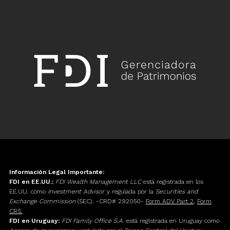
Información Legal Importante:
FDI en EE.UU.:
FDI Wealth Management LLC
está registrada en los
EE.UU. como
Investment Advisor
y regulada por la
Securities and
Exchange Commission
(SEC). -CRD# 292050-
Form ADV Part 2
,
Form
CRS.
FDI en Uruguay:
FDI Family Office S.A.
está registrada en Uruguay como