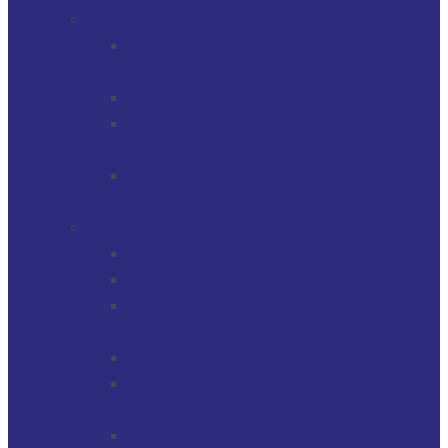
SERVICIOS
GERENCIAMIENTO DE ACTIVOS
FINANCIEROS
MULTI-FAMILY OFFICE
SOCIEDADES, TRUSTS / FIDEICOMISOS
Y CUENTAS
GERENCIAMIENTO DE ACTIVOS
INMOBILIARIOS
SOLUCIONES
PROTECTOR FINANCIERO
PROTECTOR FIDUCIARIO
DIRECTOR DE SOCIEDADES
PATRIMONIALES FIDUCIARIAS
SOLUCIONES FIDUCIARIAS
ARGENTINOS Y URUGUAYOS
EXPATRIADOS
OPERACIONES CAMBIARIAS