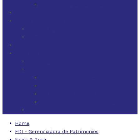
FINANZAS PARA EMPRESAS
FILOSOFÍA
FDI EN LOS MEDIOS
FDI EN LOS MEDIOS
NEWSLETTERS
FDI
CONTACTO
ESTADOS UNIDOS
URUGUAY
CÓDIGO BUENAS PRÁCTICAS
FORMULARIO DE RECLAMOS
INSTRUCTIVO DE RECLAMOS
CONTACTO ATENCIÓN RECLAMOS
ARGENTINA
Home
FDI - Gerenciadora de Patrimonios
News & Press