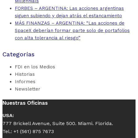
Millennials
FORBES – ARGENTINA: Las acciones argentinas
siguen subiendo y dejan atrás el estancamiento
MÁS FINANZAS – ARGENTINA: “Las acciones de
SpaceX deberían formar parte solo de portafolios
con alta tolerancia al riesgo”
Categorías
FDI en los Medios
Historias
Informes
Newsletter
Nuestras Oficinas
USA:
777 Brickell Avenue, Suite 500. Miami. Florida.
Tel.: +1 (561) 875 7673