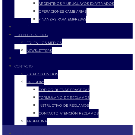
ARGENTINOS Y URUGUAYOS EXPATRIADOS
OPERACIONES CAMBIARIAS
FINANZAS PARA EMPRESAS
FILOSOFÍA
FDI EN LOS MEDIOS
FDI EN LOS MEDIOS
NEWSLETTERS
FDI
CONTACTO
ESTADOS UNIDOS
URUGUAY
CÓDIGO BUENAS PRÁCTICAS
FORMULARIO DE RECLAMOS
INSTRUCTIVO DE RECLAMOS
CONTACTO ATENCIÓN RECLAMOS
ARGENTINA
QUÉ HACEMOS