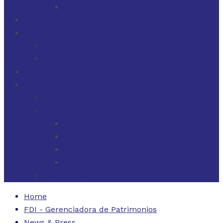
FINANZAS PARA EMPRESAS
FILOSOFÍA
FDI EN LOS MEDIOS
FDI EN LOS MEDIOS
NEWSLETTERS
FDI
CONTACTO
ESTADOS UNIDOS
URUGUAY
CÓDIGO BUENAS PRÁCTICAS
FORMULARIO DE RECLAMOS
INSTRUCTIVO DE RECLAMOS
CONTACTO ATENCIÓN RECLAMOS
ARGENTINA
Home
FDI - Gerenciadora de Patrimonios
News & Press