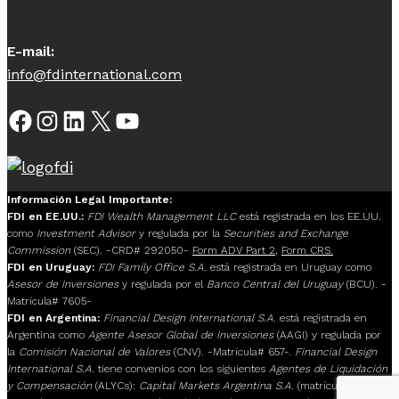
E-mail:
info@fdinternational.com
Facebook
Instagram
LinkedIn
X
YouTube
Información Legal Importante:
FDI en EE.UU.:
FDI Wealth Management LLC
está registrada en los EE.UU.
como
Investment Advisor
y regulada por la
Securities and Exchange
Commission
(SEC). -CRD# 292050-
Form ADV Part 2
,
Form CRS.
FDI en Uruguay:
FDI Family Office S.A.
está registrada en Uruguay como
Asesor de Inversiones
y regulada por el
Banco Central del Uruguay
(BCU). -
Matrícula# 7605-
FDI en Argentina:
Financial Design International S.A.
está registrada en
Argentina como
Agente Asesor Global de Inversiones
(AAGI) y regulada por
la
Comisión Nacional de Valores
(CNV). -Matrícula# 657-.
Financial Design
International S.A.
tiene convenios con los siguientes
Agentes de Liquidación
y Compensación
(ALYCs):
Capital Markets Argentina S.A.
(matrícula# 117),