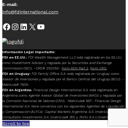
E-mail:
info@fdinternational.com
Facebook
Instagram
LinkedIn
X
YouTube
Información Legal Importante:
FDI en EE.UU.:
FDI Wealth Management LLC
está registrada en los EE.UU.
como
Investment Advisor
y regulada por la
Securities and Exchange
Commission
(SEC). -CRD# 292050-
Form ADV Part 2
,
Form CRS.
FDI en Uruguay:
FDI Family Office S.A.
está registrada en Uruguay como
Asesor de Inversiones
y regulada por el
Banco Central del Uruguay
(BCU). -
Matrícula# 7605-
FDI en Argentina:
Financial Design International S.A.
está registrada en
Argentina como
Agente Asesor Global de Inversiones
(AAGI) y regulada por
la
Comisión Nacional de Valores
(CNV). -Matrícula# 657-.
Financial Design
International S.A.
tiene convenios con los siguientes
Agentes de Liquidación
y Compensación
(ALYCs):
Capital Markets Argentina S.A.
(matrícula# 117),
Consultatio Investments S.A.
(matrícula# 351) y
INVIU S.A.U
(matrícula# 205).
Scroll to top