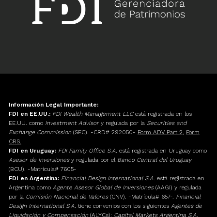
Información Legal Importante:
FDI en EE.UU.:
FDI Wealth Management LLC
está registrada en los
EE.UU. como
Investment Advisor
y regulada por la
Securities and
Exchange Commission
(SEC). -CRD# 292050-
Form ADV Part 2
,
Form
CRS.
FDI en Uruguay:
FDI Family Office S.A.
está registrada en Uruguay como
Asesor de Inversiones
y regulada por el
Banco Central del Uruguay
(BCU). -Matrícula# 7605-
FDI en Argentina:
Financial Design International S.A.
está registrada en
Argentina como
Agente Asesor Global de Inversiones
(AAGI) y regulada
por la
Comisión Nacional de Valores
(CNV). -Matrícula# 657-.
Financial
Design International S.A.
tiene convenios con los siguientes
Agentes de
Liquidación y Compensación
(ALYCs):
Capital Markets Argentina S.A.