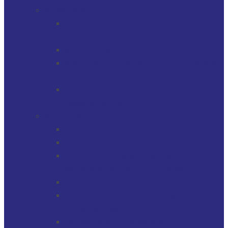
SERVICIOS
GERENCIAMIENTO DE ACTIVOS
FINANCIEROS
MULTI-FAMILY OFFICE
SOCIEDADES, TRUSTS / FIDEICOMISOS
Y CUENTAS
GERENCIAMIENTO DE ACTIVOS
INMOBILIARIOS
SOLUCIONES
PROTECTOR FINANCIERO
PROTECTOR FIDUCIARIO
DIRECTOR DE SOCIEDADES
PATRIMONIALES FIDUCIARIAS
SOLUCIONES FIDUCIARIAS
ARGENTINOS Y URUGUAYOS
EXPATRIADOS
OPERACIONES CAMBIARIAS