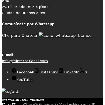
ARG:
Av. Libertador 6250, piso 9.
Ciudad de Buenos Aires.
Comunícate por Whatsapp
Clic para Chatear
E-mail:
info@fdinternational.com
Facebook
Instagram
LinkedIn
X
YouTube
Información Legal Importante:
FDI en EE.UU.:
FDI Wealth Management LLC
está registrada en los EE.UU.