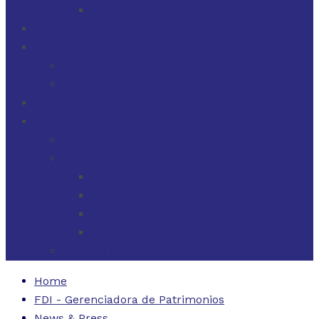
FINANZAS PARA EMPRESAS
FILOSOFÍA
FDI EN LOS MEDIOS
FDI EN LOS MEDIOS
NEWSLETTERS
FDI
CONTACTO
ESTADOS UNIDOS
URUGUAY
CÓDIGO BUENAS PRÁCTICAS
FORMULARIO DE RECLAMOS
INSTRUCTIVO DE RECLAMOS
CONTACTO ATENCIÓN RECLAMOS
ARGENTINA
Home
FDI - Gerenciadora de Patrimonios
News & Press