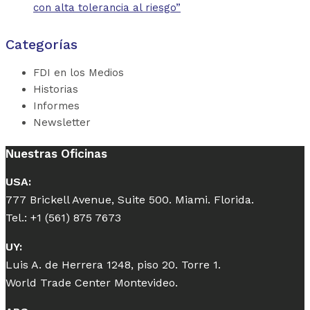
con alta tolerancia al riesgo”
Categorías
FDI en los Medios
Historias
Informes
Newsletter
Nuestras Oficinas
USA:
777 Brickell Avenue, Suite 500. Miami. Florida.
Tel.: +1 (561) 875 7673
UY:
Luis A. de Herrera 1248, piso 20. Torre 1.
World Trade Center Montevideo.