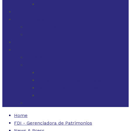
FINANZAS PARA EMPRESAS
FILOSOFÍA
FDI EN LOS MEDIOS
FDI EN LOS MEDIOS
NEWSLETTERS
FDI
CONTACTO
ESTADOS UNIDOS
URUGUAY
CÓDIGO BUENAS PRÁCTICAS
FORMULARIO DE RECLAMOS
INSTRUCTIVO DE RECLAMOS
CONTACTO ATENCIÓN RECLAMOS
ARGENTINA
Home
FDI - Gerenciadora de Patrimonios
News & Press