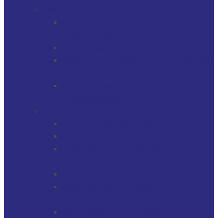
SERVICIOS
GERENCIAMIENTO DE ACTIVOS
FINANCIEROS
MULTI-FAMILY OFFICE
SOCIEDADES, TRUSTS / FIDEICOMISOS
Y CUENTAS
GERENCIAMIENTO DE ACTIVOS
INMOBILIARIOS
SOLUCIONES
PROTECTOR FINANCIERO
PROTECTOR FIDUCIARIO
DIRECTOR DE SOCIEDADES
PATRIMONIALES FIDUCIARIAS
SOLUCIONES FIDUCIARIAS
ARGENTINOS Y URUGUAYOS
EXPATRIADOS
OPERACIONES CAMBIARIAS