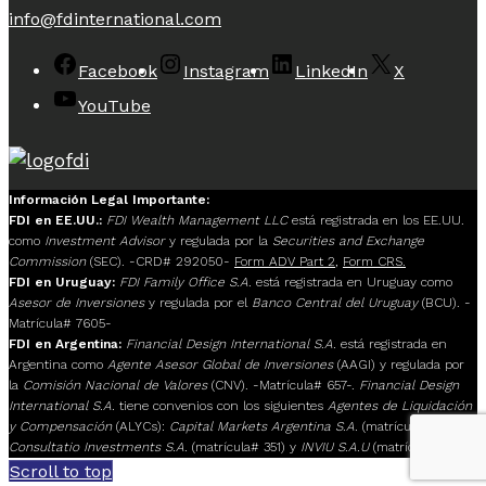
info@fdinternational.com
Facebook
Instagram
LinkedIn
X
YouTube
Información Legal Importante:
FDI en EE.UU.:
FDI Wealth Management LLC
está registrada en los EE.UU.
como
Investment Advisor
y regulada por la
Securities and Exchange
Commission
(SEC). -CRD# 292050-
Form ADV Part 2
,
Form CRS.
FDI en Uruguay:
FDI Family Office S.A.
está registrada en Uruguay como
Asesor de Inversiones
y regulada por el
Banco Central del Uruguay
(BCU). -
Matrícula# 7605-
FDI en Argentina:
Financial Design International S.A.
está registrada en
Argentina como
Agente Asesor Global de Inversiones
(AAGI) y regulada por
la
Comisión Nacional de Valores
(CNV). -Matrícula# 657-.
Financial Design
International S.A.
tiene convenios con los siguientes
Agentes de Liquidación
y Compensación
(ALYCs):
Capital Markets Argentina S.A.
(matrícula# 117),
Consultatio Investments S.A.
(matrícula# 351) y
INVIU S.A.U
(matrícula# 205).
Scroll to top