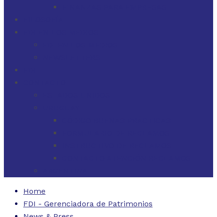
FINANZAS PARA EMPRESAS
FILOSOFÍA
FDI EN LOS MEDIOS
FDI EN LOS MEDIOS
NEWSLETTERS
FDI
CONTACTO
ESTADOS UNIDOS
URUGUAY
CÓDIGO BUENAS PRÁCTICAS
FORMULARIO DE RECLAMOS
INSTRUCTIVO DE RECLAMOS
CONTACTO ATENCIÓN RECLAMOS
ARGENTINA
Home
FDI - Gerenciadora de Patrimonios
News & Press