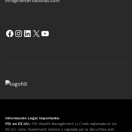
info@fdinternational.com
Información Legal Importante:
FDI en EE.UU.:
FDI Wealth Management LLC
está registrada en los
EE.UU. como
Investment Advisor
y regulada por la
Securities and