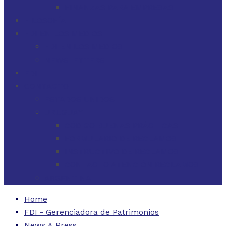
FINANZAS PARA EMPRESAS
FILOSOFÍA
FDI EN LOS MEDIOS
FDI EN LOS MEDIOS
NEWSLETTERS
FDI
CONTACTO
ESTADOS UNIDOS
URUGUAY
CÓDIGO BUENAS PRÁCTICAS
FORMULARIO DE RECLAMOS
INSTRUCTIVO DE RECLAMOS
CONTACTO ATENCIÓN RECLAMOS
ARGENTINA
Home
FDI - Gerenciadora de Patrimonios
News & Press