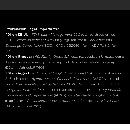
Información Legal Importante:
FDI en EE.UU.:
FDI Wealth Management LLC
está registrada en los
EE.UU. como
Investment Advisor
y regulada por la
Securities and
Exchange Commission
(SEC). -CRD# 292050-
Form ADV Part 2
,
Form
CRS.
FDI en Uruguay:
FDI Family Office S.A.
está registrada en Uruguay como
Asesor de Inversiones
y regulada por el
Banco Central del Uruguay
(BCU). -Matrícula# 7605-
FDI en Argentina:
Financial Design International S.A.
está registrada en
Argentina como
Agente Asesor Global de Inversiones
(AAGI) y regulada
por la
Comisión Nacional de Valores
(CNV). -Matrícula# 657-.
Financial
Design International S.A.
tiene convenios con los siguientes
Agentes de
Liquidación y Compensación
(ALYCs):
Capital Markets Argentina S.A.
(matrícula# 117),
Consultatio Investments S.A.
(matrícula# 351) y
INVIU
S.A.U
(matrícula# 205).