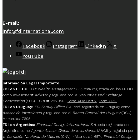
E-mail:
info@fdinternational.com
Facebook
Instagram
LinkedIn
X
YouTube
Información Legal Importante:
FDI en EE.UU.:
FDI Wealth Management LLC
está registrada en los EE.UU.
como
Investment Advisor
y regulada por la
Securities and Exchange
Commission
(SEC). -CRD# 292050-
Form ADV Part 2
,
Form CRS.
FDI en Uruguay:
FDI Family Office S.A.
está registrada en Uruguay como
Asesor de Inversiones
y regulada por el
Banco Central del Uruguay
(BCU). -
Matrícula# 7605-
FDI en Argentina:
Financial Design International S.A.
está registrada en
Argentina como
Agente Asesor Global de Inversiones
(AAGI) y regulada por
la
Comisión Nacional de Valores
(CNV). -Matrícula# 657-.
Financial Design