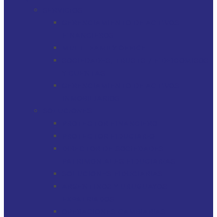
SERVICIOS
GERENCIAMIENTO DE ACTIVOS
FINANCIEROS
MULTI-FAMILY OFFICE
SOCIEDADES, TRUSTS / FIDEICOMISOS
Y CUENTAS
GERENCIAMIENTO DE ACTIVOS
INMOBILIARIOS
SOLUCIONES
PROTECTOR FINANCIERO
PROTECTOR FIDUCIARIO
DIRECTOR DE SOCIEDADES
PATRIMONIALES FIDUCIARIAS
SOLUCIONES FIDUCIARIAS
ARGENTINOS Y URUGUAYOS
EXPATRIADOS
OPERACIONES CAMBIARIAS