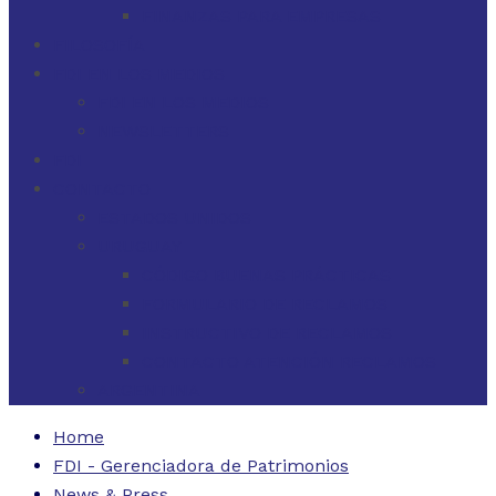
FINANZAS PARA EMPRESAS
FILOSOFÍA
FDI EN LOS MEDIOS
FDI EN LOS MEDIOS
NEWSLETTERS
FDI
CONTACTO
ESTADOS UNIDOS
URUGUAY
CÓDIGO BUENAS PRÁCTICAS
FORMULARIO DE RECLAMOS
INSTRUCTIVO DE RECLAMOS
CONTACTO ATENCIÓN RECLAMOS
ARGENTINA
Home
FDI - Gerenciadora de Patrimonios
News & Press