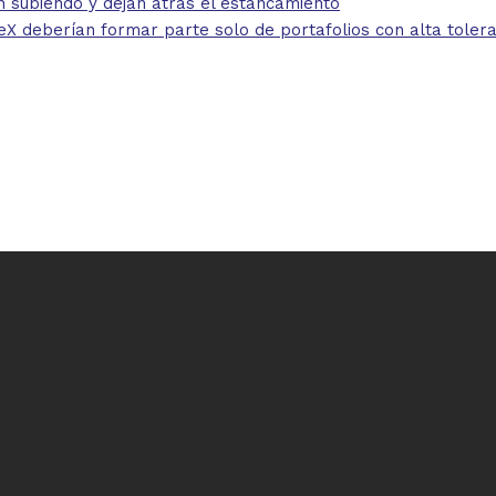
 subiendo y dejan atrás el estancamiento
eberían formar parte solo de portafolios con alta toleran