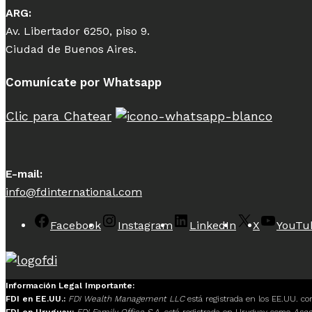
ARG:
Av. Libertador 6250, piso 9.
Ciudad de Buenos Aires.
Comunícate por Whatsapp
Clic para Chatear
E-mail:
info@fdinternational.com
Facebook
Instagram
LinkedIn
X
YouTu
Información Legal Importante:
FDI en EE.UU.:
FDI Wealth Management LLC
está registrada en los EE.UU. c
FDI en Uruguay:
FDI Family Office S.A.
está registrada en Uruguay como
Ases