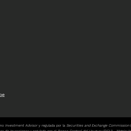
be
omo
Investment Advisor
y regulada por la
Securities and Exchange Commission
or de Inversiones
y regulada por el
Banco Central del Uruguay
(BCU). -Matrícul