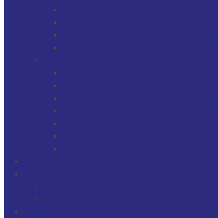
GERENCIAMIENTO DE ACTIVOS FINANCI
MULTI-FAMILY OFFICE
SOCIEDADES, TRUSTS / FIDEICOMISOS 
GERENCIAMIENTO DE ACTIVOS INMOBILI
SOLUCIONES
PROTECTOR FINANCIERO
PROTECTOR FIDUCIARIO
DIRECTOR DE SOCIEDADES PATRIMONIAL
SOLUCIONES FIDUCIARIAS
ARGENTINOS Y URUGUAYOS EXPATRIAD
OPERACIONES CAMBIARIAS
FINANZAS PARA EMPRESAS
FILOSOFÍA
FDI EN LOS MEDIOS
FDI EN LOS MEDIOS
NEWSLETTERS
FDI