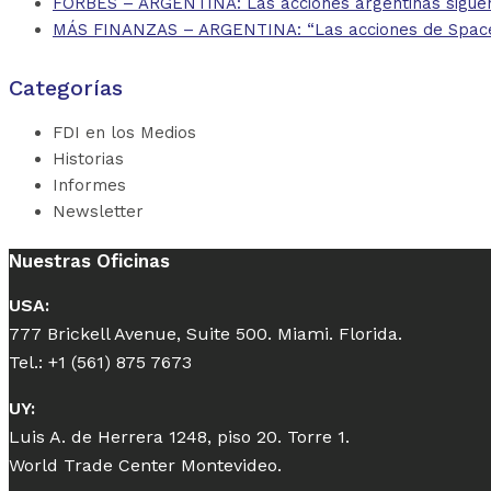
FORBES – ARGENTINA: Las acciones argentinas siguen
MÁS FINANZAS – ARGENTINA: “Las acciones de SpaceX d
Categorías
FDI en los Medios
Historias
Informes
Newsletter
Nuestras Oficinas
USA:
777 Brickell Avenue, Suite 500. Miami. Florida.
Tel.: +1 (561) 875 7673
UY:
Luis A. de Herrera 1248, piso 20. Torre 1.
World Trade Center Montevideo.