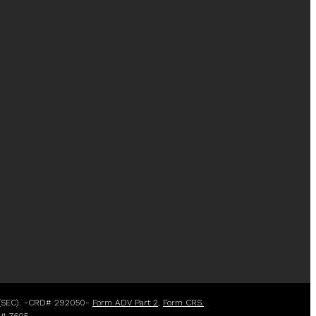
(SEC). -CRD# 292050-
Form ADV Part 2
,
Form CRS.
a# 7605-