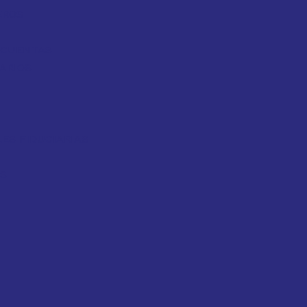
EROS
Y CUENTAS
ARIOS
ES FIDUCIARIAS
OS