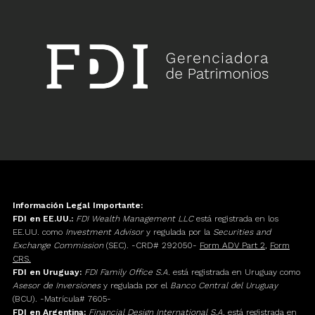
Información Legal Importante:
FDI en EE.UU.:
FDI Wealth Management LLC
está registrada en los
EE.UU. como
Investment Advisor
y regulada por la
Securities and
Exchange Commission
(SEC). -CRD# 292050-
Form ADV Part 2
,
Form
CRS.
FDI en Uruguay:
FDI Family Office S.A.
está registrada en Uruguay como
Asesor de Inversiones
y regulada por el
Banco Central del Uruguay
(BCU). -Matrícula# 7605-
FDI en Argentina:
Financial Design International S.A.
está registrada en