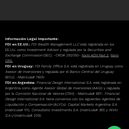
Información Legal Importante:
FDI en EE.UU.:
FDI Wealth Management LLC
está registrada en los
EE.UU. como
Investment Advisor
y regulada por la
Securities and
Exchange Commission
(SEC). -CRD# 292050-
Form ADV Part 2
,
Form
CRS.
FDI en Uruguay:
FDI Family Office S.A.
está registrada en Uruguay como
Asesor de Inversiones
y regulada por el
Banco Central del Uruguay
(BCU). -Matrícula# 7605-
FDI en Argentina:
Financial Design International S.A.
está registrada en
Argentina como
Agente Asesor Global de Inversiones
(AAGI) y regulada
por la
Comisión Nacional de Valores
(CNV). -Matrícula# 657-.
Financial
Design International S.A.
tiene convenios con los siguientes
Agentes de
Liquidación y Compensación
(ALYCs):
Capital Markets Argentina S.A.
(matrícula# 117),
Consultatio Investments S.A.
(matrícula# 351) y
INVIU
S.A.U
(matrícula# 205).