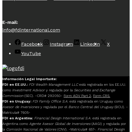
E-mail:
info@fdinternational.com
Facebook
Instagram
LinkedIn
X
YouTube
Información Legal Importante:
FDI en EE.UU.:
FDI Wealth Management LLC
está registrada en los EE.UU.
como
Investment Advisor
y regulada por la
Securities and Exchange
Commission
(SEC). -CRD# 292050-
Form ADV Part 2
,
Form CRS.
FDI en Uruguay:
FDI Family Office S.A.
está registrada en Uruguay como
Asesor de Inversiones
y regulada por el
Banco Central del Uruguay
(BCU). -
Matrícula# 7605-
FDI en Argentina:
Financial Design International S.A.
está registrada en
Argentina como
Agente Asesor Global de Inversiones
(AAGI) y regulada por
la
Comisión Nacional de Valores
(CNV). -Matrícula# 657-.
Financial Design