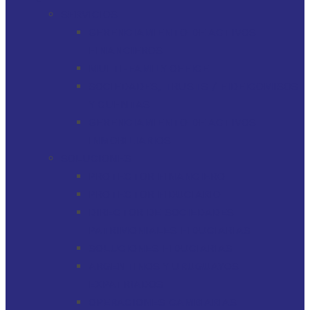
SERVICIOS
GERENCIAMIENTO DE ACTIVOS
FINANCIEROS
MULTI-FAMILY OFFICE
SOCIEDADES, TRUSTS / FIDEICOMISOS
Y CUENTAS
GERENCIAMIENTO DE ACTIVOS
INMOBILIARIOS
SOLUCIONES
PROTECTOR FINANCIERO
PROTECTOR FIDUCIARIO
DIRECTOR DE SOCIEDADES
PATRIMONIALES FIDUCIARIAS
SOLUCIONES FIDUCIARIAS
ARGENTINOS Y URUGUAYOS
EXPATRIADOS
OPERACIONES CAMBIARIAS