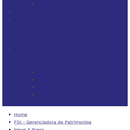
FINANZAS PARA EMPRESAS
FILOSOFÍA
FDI EN LOS MEDIOS
FDI EN LOS MEDIOS
NEWSLETTERS
FDI
CONTACTO
ESTADOS UNIDOS
URUGUAY
CÓDIGO BUENAS PRÁCTICAS
FORMULARIO DE RECLAMOS
INSTRUCTIVO DE RECLAMOS
CONTACTO ATENCIÓN RECLAMOS
ARGENTINA
Home
FDI - Gerenciadora de Patrimonios
News & Press