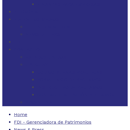
FINANZAS PARA EMPRESAS
FILOSOFÍA
FDI EN LOS MEDIOS
FDI EN LOS MEDIOS
NEWSLETTERS
FDI
CONTACTO
ESTADOS UNIDOS
URUGUAY
CÓDIGO BUENAS PRÁCTICAS
FORMULARIO DE RECLAMOS
INSTRUCTIVO DE RECLAMOS
CONTACTO ATENCIÓN RECLAMOS
ARGENTINA
Home
FDI - Gerenciadora de Patrimonios
News & Press