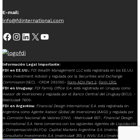
E-mail:
info@fdinternational.com
Facebook
Instagram
LinkedIn
X
YouTube
Información Legal Importante:
FDI en EE.UU.:
FDI Wealth Management LLC
está registrada en los EE.UU.
como
Investment Advisor
y regulada por la
Securities and Exchange
Commission
(SEC). -CRD# 292050-
Form ADV Part 2
,
Form CRS.
FDI en Uruguay:
FDI Family Office S.A.
está registrada en Uruguay como
Asesor de Inversiones
y regulada por el
Banco Central del Uruguay
(BCU). -
Matrícula# 7605-
FDI en Argentina:
Financial Design International S.A.
está registrada en
Argentina como
Agente Asesor Global de Inversiones
(AAGI) y regulada por
la
Comisión Nacional de Valores
(CNV). -Matrícula# 657-.
Financial Design
International S.A.
tiene convenios con los siguientes
Agentes de Liquidación
y Compensación
(ALYCs):
Capital Markets Argentina S.A.
(matrícula# 117),
Consultatio Investments S.A.
(matrícula# 351) y
INVIU S.A.U
(matrícula# 205).