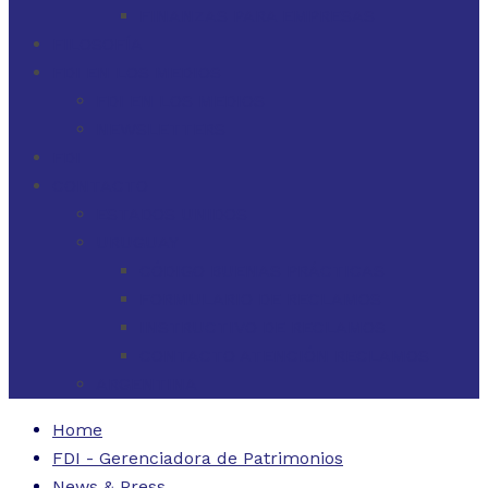
FINANZAS PARA EMPRESAS
FILOSOFÍA
FDI EN LOS MEDIOS
FDI EN LOS MEDIOS
NEWSLETTERS
FDI
CONTACTO
ESTADOS UNIDOS
URUGUAY
CÓDIGO BUENAS PRÁCTICAS
FORMULARIO DE RECLAMOS
INSTRUCTIVO DE RECLAMOS
CONTACTO ATENCIÓN RECLAMOS
ARGENTINA
Home
FDI - Gerenciadora de Patrimonios
News & Press