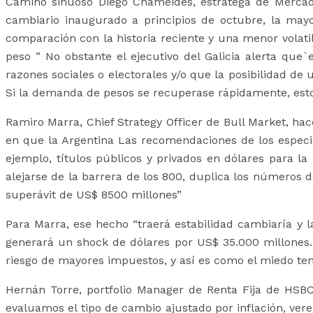
Camino sinuoso Diego Chameides, estratega de Mercad
cambiario inaugurado a principios de octubre, la may
comparación con la historia reciente y una menor volatil
peso ” No obstante el ejecutivo del Galicia alerta que
razones sociales o electorales y/o que la posibilidad de
Si la demanda de pesos se recuperase rápidamente, estos
Ramiro Marra, Chief Strategy Officer de Bull Market, ha
en que la Argentina Las recomendaciones de los especiali
ejemplo, títulos públicos y privados en dólares para la
alejarse de la barrera de los 800, duplica los números d
superávit de US$ 8500 millones”
Para Marra, ese hecho “traerá estabilidad cambiaría y l
generará un shock de dólares por US$ 35.000 millones. 
riesgo de mayores impuestos, y así es como el miedo ten
Hernán Torre, portfolio Manager de Renta Fija de HSBC
evaluamos el tipo de cambio ajustado por inflación, vere