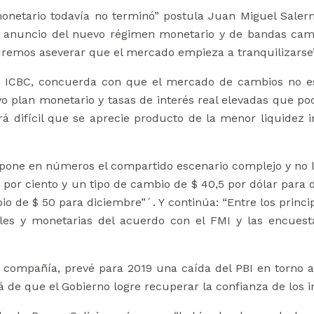
monetario todavía no terminó” postula Juan Miguel Saler
del anuncio del nuevo régimen monetario y de bandas ca
dremos aseverar que el mercado empieza a tranquilizarse
o ICBC, concuerda con que el mercado de cambios no e
o plan monetario y tasas de interés real elevadas que podr
 difícil que se aprecie producto de la menor liquidez in
pone en números el compartido escenario complejo y no 
,8 por ciento y un tipo de cambio de $ 40,5 por dólar para
mbio de $ 50 para diciembre”´. Y continúa: “Entre los prin
les y monetarias del acuerdo con el FMI y las encuesta
 compañía, prevé para 2019 una caída del PBI en torno al 
de que el Gobierno logre recuperar la confianza de los in