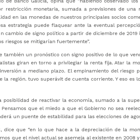
o de Banco Galicia, opina que “habiendo observado los
or restricción monetaria, sumada a previsiones de una 
idad en las monedas de nuestros principales socios comerc
`esa estrategia puede flaquear ante la eventual percepc
 un cambio de signo político a partir de diciembre de 2019 
 riesgos se mitigarían fuertemente”.
ce también un pronóstico con signo positivo de lo que ve
stas giran en torno a privilegiar la renta fija. Atar la mo
 inversión a mediano plazo. El empinamiento del riesgo p
e la región. tuvo superávit de cuenta corriente. Y eso es 
a posibilidad de reactivar la economía, sumado a la supe
Pensamos que el miedo a que el Gobierno no sea reelect
derá un puente de estabilidad para las elecciones de ago
, dice que “en lo que hace a la depreciación de la mon
mos que el nivel actual se asemeja al existente en 2008 y