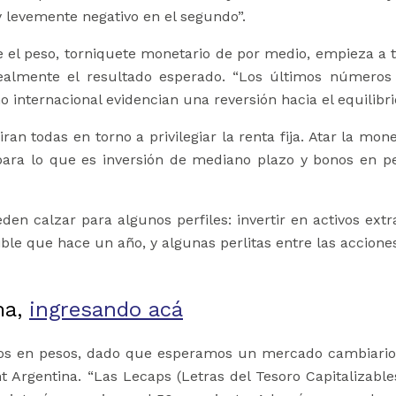
y levemente negativo en el segundo”.
e el peso, torniquete monetario de por medio, empieza a 
realmente el resultado esperado. “Los últimos número
 internacional evidencian una reversión hacia el equilibri
an todas en torno a privilegiar la renta fija. Atar la mon
 para lo que es inversión de mediano plazo y bonos en pe
n calzar para algunos perfiles: invertir en activos ex
le que hace un año, y algunas perlitas entre las accione
ma,
ingresando acá
vos en pesos, dado que esperamos un mercado cambiario
Argentina. “Las Lecaps (Letras del Tesoro Capitalizable