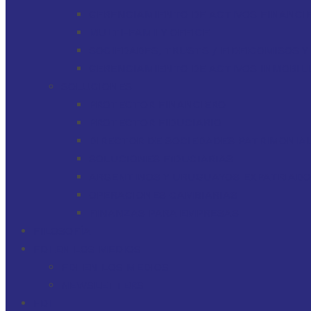
GERENCIAMIENTO DE ACTIVOS FINANCI
MULTI-FAMILY OFFICE
SOCIEDADES, TRUSTS / FIDEICOMISOS 
GERENCIAMIENTO DE ACTIVOS INMOBILI
SOLUCIONES
PROTECTOR FINANCIERO
PROTECTOR FIDUCIARIO
DIRECTOR DE SOCIEDADES PATRIMONIAL
SOLUCIONES FIDUCIARIAS
ARGENTINOS Y URUGUAYOS EXPATRIAD
OPERACIONES CAMBIARIAS
FINANZAS PARA EMPRESAS
FILOSOFÍA
FDI EN LOS MEDIOS
FDI EN LOS MEDIOS
NEWSLETTERS
FDI