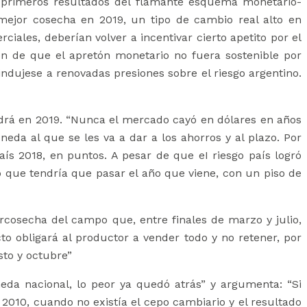
 primeros resultados del flamante esquema monetario-
mejor cosecha en 2019, un tipo de cambio real alto en
iales, deberían volver a incentivar cierto apetito por el
ión de que el apretón monetario no fuera sostenible por
indujese a renovadas presiones sobre el riesgo argentino.
ndrá en 2019. “Nunca el mercado cayó en dólares en años
neda al que se les va a dar a los ahorros y al plazo. Por
aís 2018, en puntos. A pesar de que eI riesgo país logró
lo que tendría que pasar el año que viene, con un piso de
rcosecha del campo que, entre finales de marzo y julio,
o obligará al productor a vender todo y no retener, por
sto y octubre”
eda nacional, lo peor ya quedó atrás” y argumenta: “Si
 2010, cuando no existía el cepo cambiario y el resultado