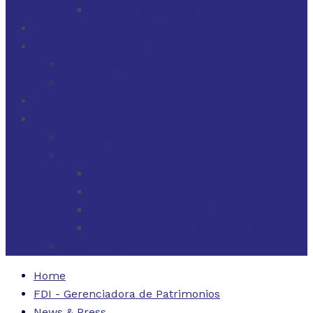
FINANZAS PARA EMPRESAS
FILOSOFÍA
FDI EN LOS MEDIOS
FDI EN LOS MEDIOS
NEWSLETTERS
FDI
CONTACTO
ESTADOS UNIDOS
URUGUAY
CÓDIGO BUENAS PRÁCTICAS
FORMULARIO DE RECLAMOS
INSTRUCTIVO DE RECLAMOS
CONTACTO ATENCIÓN RECLAMOS
ARGENTINA
Home
FDI - Gerenciadora de Patrimonios
News & Press