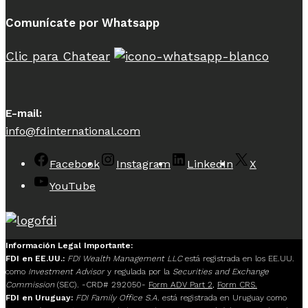
Comunícate por Whatsapp
Clic para Chatear
E-mail:
info@fdinternational.com
Facebook
Instagram
LinkedIn
X
YouTube
Información Legal Importante:
FDI en EE.UU.:
FDI Wealth Management LLC
está registrada en los EE.UU.
como
Investment Advisor
y regulada por la
Securities and Exchange
Commission
(SEC). -CRD# 292050-
Form ADV Part 2
,
Form CRS.
FDI en Uruguay:
FDI Family Office S.A.
está registrada en Uruguay como