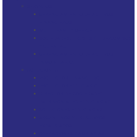
SERVICIOS
GERENCIAMIENTO DE ACTIVOS
FINANCIEROS
MULTI-FAMILY OFFICE
SOCIEDADES, TRUSTS / FIDEICOMISOS
Y CUENTAS
GERENCIAMIENTO DE ACTIVOS
INMOBILIARIOS
SOLUCIONES
PROTECTOR FINANCIERO
PROTECTOR FIDUCIARIO
DIRECTOR DE SOCIEDADES
PATRIMONIALES FIDUCIARIAS
SOLUCIONES FIDUCIARIAS
ARGENTINOS Y URUGUAYOS
EXPATRIADOS
OPERACIONES CAMBIARIAS