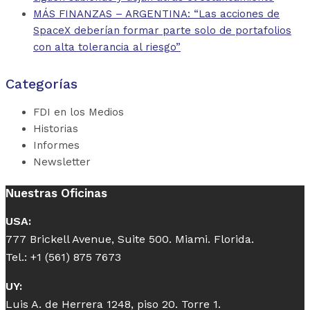
MÁS FINANZAS – ARGENTINA: “Las acciones de
SpaceX deberían formar parte solo de portafolios
con alta tolerancia al riesgo”
Categorías
FDI en los Medios
Historias
Informes
Newsletter
Nuestras Oficinas
USA:
777 Brickell Avenue, Suite 500. Miami. Florida.
Tel.: +1 (561) 875 7673
UY:
Luis A. de Herrera 1248, piso 20. Torre 1.