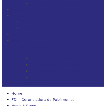
FINANZAS PARA EMPRESAS
FILOSOFÍA
FDI EN LOS MEDIOS
FDI EN LOS MEDIOS
NEWSLETTERS
FDI
CONTACTO
ESTADOS UNIDOS
URUGUAY
CÓDIGO BUENAS PRÁCTICAS
FORMULARIO DE RECLAMOS
INSTRUCTIVO DE RECLAMOS
CONTACTO ATENCIÓN RECLAMOS
ARGENTINA
Home
FDI - Gerenciadora de Patrimonios
News & Press