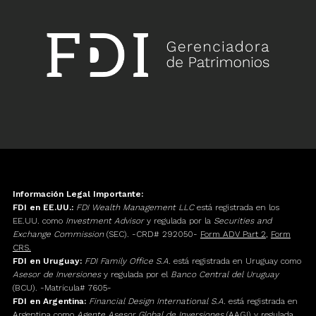
Información Legal Importante:
FDI en EE.UU.:
FDI Wealth Management LLC
está registrada en los
EE.UU. como
Investment Advisor
y regulada por la
Securities and
Exchange Commission
(SEC). -CRD# 292050-
Form ADV Part 2
,
Form
CRS.
FDI en Uruguay:
FDI Family Office S.A.
está registrada en Uruguay como
Asesor de Inversiones
y regulada por el
Banco Central del Uruguay
(BCU). -Matrícula# 7605-
FDI en Argentina:
Financial Design International S.A.
está registrada en
Argentina como
Agente Asesor Global de Inversiones
(AAGI) y regulada