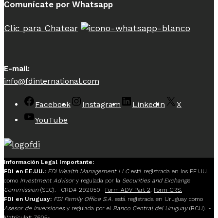
Comunícate por Whatsapp
Clic para Chatear
E-mail:
info@fdinternational.com
Facebook
Instagram
LinkedIn
X
YouTube
Información Legal Importante:
FDI en EE.UU.:
FDI Wealth Management LLC
está registrada en los EE.UU.
como
Investment Advisor
y regulada por la
Securities and Exchange
Commission
(SEC). -CRD# 292050-
Form ADV Part 2
,
Form CRS.
FDI en Uruguay:
FDI Family Office S.A.
está registrada en Uruguay como
Asesor de Inversiones
y regulada por el
Banco Central del Uruguay
(BCU). -
Matrícula# 7605-