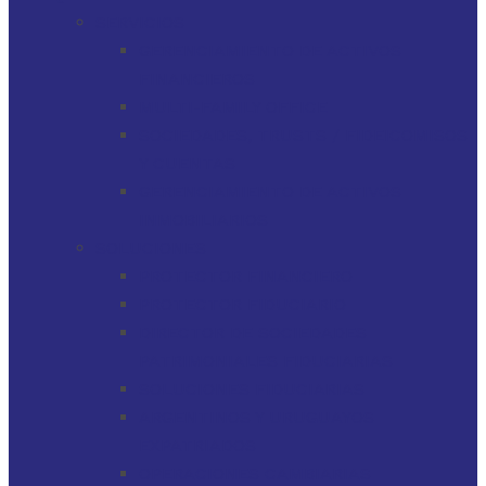
SERVICIOS
GERENCIAMIENTO DE ACTIVOS
FINANCIEROS
MULTI-FAMILY OFFICE
SOCIEDADES, TRUSTS / FIDEICOMISOS
Y CUENTAS
GERENCIAMIENTO DE ACTIVOS
INMOBILIARIOS
SOLUCIONES
PROTECTOR FINANCIERO
PROTECTOR FIDUCIARIO
DIRECTOR DE SOCIEDADES
PATRIMONIALES FIDUCIARIAS
SOLUCIONES FIDUCIARIAS
ARGENTINOS Y URUGUAYOS
EXPATRIADOS
OPERACIONES CAMBIARIAS