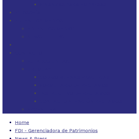
FINANZAS PARA EMPRESAS
FILOSOFÍA
FDI EN LOS MEDIOS
FDI EN LOS MEDIOS
NEWSLETTERS
FDI
CONTACTO
ESTADOS UNIDOS
URUGUAY
CÓDIGO BUENAS PRÁCTICAS
FORMULARIO DE RECLAMOS
INSTRUCTIVO DE RECLAMOS
CONTACTO ATENCIÓN RECLAMOS
ARGENTINA
Home
FDI - Gerenciadora de Patrimonios
News & Press