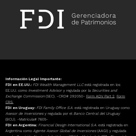
Información Legal Importante:
FDI en EE.UU.:
FDI Wealth Management LLC
está registrada en los
EE.UU. como
Investment Advisor
y regulada por la
Securities and
Exchange Commission
(SEC). -CRD# 292050-
Form ADV Part 2
,
Form
CRS.
FDI en Uruguay:
FDI Family Office S.A.
está registrada en Uruguay como
Asesor de Inversiones
y regulada por el
Banco Central del Uruguay
(BCU). -Matrícula# 7605-
FDI en Argentina:
Financial Design International S.A.
está registrada en
Argentina como
Agente Asesor Global de Inversiones
(AAGI) y regulada