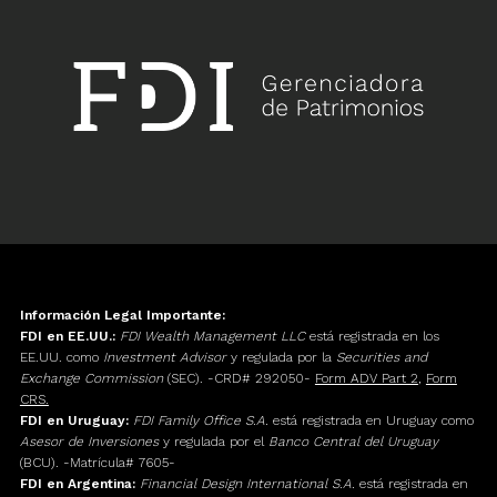
Información Legal Importante:
FDI en EE.UU.:
FDI Wealth Management LLC
está registrada en los
EE.UU. como
Investment Advisor
y regulada por la
Securities and
Exchange Commission
(SEC). -CRD# 292050-
Form ADV Part 2
,
Form
CRS.
FDI en Uruguay:
FDI Family Office S.A.
está registrada en Uruguay como
Asesor de Inversiones
y regulada por el
Banco Central del Uruguay
(BCU). -Matrícula# 7605-
FDI en Argentina:
Financial Design International S.A.
está registrada en