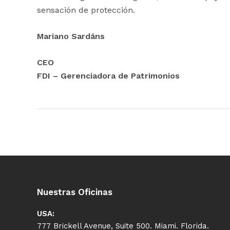
sensación de protección.
Mariano Sardáns
CEO
FDI – Gerenciadora de Patrimonios
Nuestras Oficinas
USA:
777 Brickell Avenue, Suite 500. Miami. Florida.